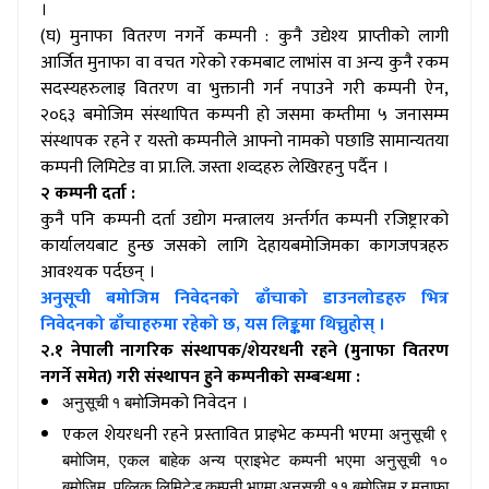
।
(घ) मुनाफा वितरण नगर्ने कम्पनी : कुनै उद्येश्य प्राप्तीको लागी
आर्जित मुनाफा वा वचत गरेको रकमबाट लाभांस वा अन्य कुनै रकम
सदस्यहरुलाइ वितरण वा भुक्तानी गर्न नपाउने गरी कम्पनी ऐन,
२०६३ बमोजिम संस्थापित कम्पनी हो जसमा कम्तीमा ५ जनासम्म
संस्थापक रहने र यस्तो कम्पनीले आफ्नो नामको पछाडि सामान्यतया
कम्पनी लिमिटेड वा प्रा.लि. जस्ता शव्दहरु लेखिरहनु पर्दैन ।
२ कम्पनी दर्ता :
कुनै पनि कम्पनी दर्ता उद्योग मन्त्रालय अर्न्तर्गत कम्पनी रजिष्ट्रारको
कार्यालयबाट हुन्छ जसको लागि देहायबमोजिमका कागजपत्रहरु
आवश्यक पर्दछन् ।
अनुसूची बमोजिम निवेदनको ढाँचाको डाउनलोडहरु भित्र
निवेदनको ढाँचाहरुमा रहेको छ, यस लिङ्कमा थिच्नुहोस् ।
२.१ नेपाली नागरिक संस्थापक/शेयरधनी रहने (मुनाफा वितरण
नगर्ने समेत) गरी संस्थापन हुने कम्पनीको सम्बन्धमा :
जिमको निवेदन ।
अनुसूची १ बमो
एकल शेयरधनी रहने प्रस्तावित प्राइभेट कम्पनी भएमा
अनुसूची ९
बमोजिम, एकल बाहेक अन्य प्राइभेट कम्पनी भएमा अनुसूची १०
बमोजिम, पव्लिक लिमिटेड कम्पनी भएमा अनुसूची ११ बमोजिम र मुनाफा