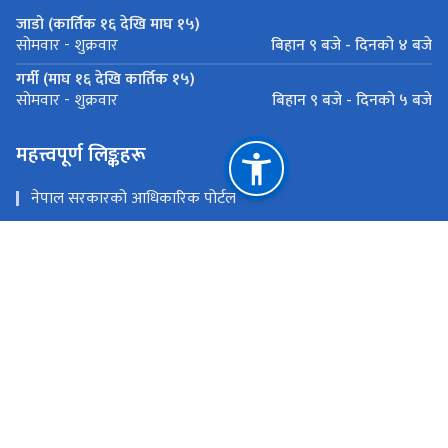
जाडो (कार्तिक १६ देखि माघ १५)
बिहान ९ बजे - दिनको ४ बजे
सोमवार - शुक्रवार
गर्मी (माघ १६ देखि कार्तिक १५)
बिहान ९ बजे - दिनको ५ बजे
सोमवार - शुक्रवार
महत्त्वपूर्ण लिङ्कहरू
नेपाल सरकारको आधिकारिक पोर्टल
उद्योग, वाणिज्य तथा आपूर्ति मन्त्रालय
प्रधानमन्त्री तथा मन्त्रिपरिषद्को कार्यालय
राष्ट्रिय प्राकृतिक स्रोत तथा वित्त आयोग
त्रिपुरेश्वर, काठमाडौं, नेपाल
info@ocr.gov.np / companyregitraroffice@gmail.com
५३५९९६१, ५३६७२५६ (सहायता कक्ष) ०१-५३१५०७७ (रजिष्ट्रार)