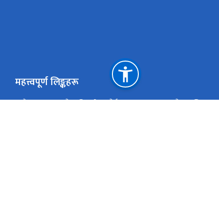
महत्त्वपूर्ण लिङ्कहरू
नेपाल सरकारको आधिकारिक पोर्टल
उद्योग, वाणिज्य तथा
प्रधानमन्त्री तथा मन्त्रिपरिषद्को कार्यालय
राष्ट्रिय प्राकृतिक
पुरेश्वर, काठमाडौं, नेपाल
info@ocr.gov.np / companyregitraroffice@gm