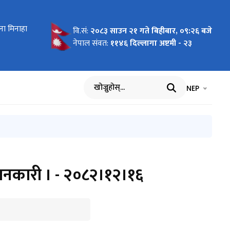
ना मिनाहा
२५
सुधार वारे
नकारी
निक सुझाव
 सूचना र
को डाँक
को - २०८२।
 २०८२।१२।
ा मितलको
, तथा ईमेल
वारे सूचना
सुधार वारे
े
ुको सुचना
प्रबन्ध
।
ना
भरी पेश
नीहरुका
२०८१।१२।१३
वि.सं:
२०८३ साउन २१ गते बिहीबार, ०९:२६ बजे
नेपाल संवत:
११४६ दिल्लागा अष्टमी - २३
भाषा चयन गर्नुह
भाषा प
NEP
खोज्नुहोस्
जानकारी । - २०८२।१२।१६