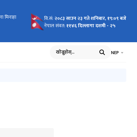
ना मिनाहा
२५
सुधार वारे
नकारी
निक सुझाव
 सूचना र
को डाँक
को - २०८२।
 २०८२।१२।
ा मितलको
, तथा ईमेल
वारे सूचना
सुधार वारे
े
ुको सुचना
प्रबन्ध
।
ना
भरी पेश
नीहरुका
२०८१।१२।१३
वि.सं:
२०८३ साउन २३ गते शनिबार, १९:०९ बजे
नेपाल संवत:
११४६ दिल्लागा दशमी - २५
भाषा चयन गर्नुह
भाषा प
NEP
खोज्नुहोस्