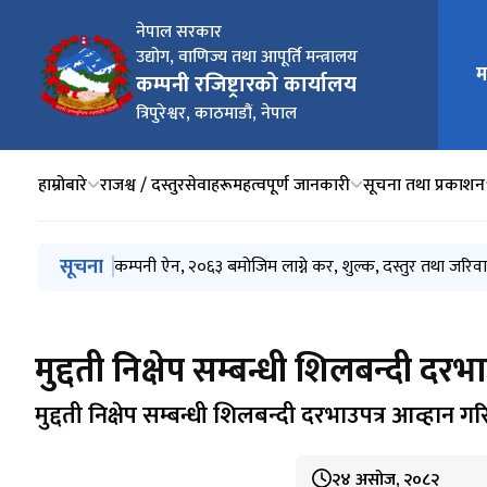
नेपाल सरकार
उद्योग, वाणिज्य तथा आपूर्ति मन्त्रालय
मुख्य न
म
कम्पनी रजिष्ट्रारको कार्यालय
त्रिपुरेश्वर, काठमाडौं, नेपाल
हाम्रोबारे
राजश्व / दस्तुर
सेवाहरू
महत्वपूर्ण जानकारी
सूचना तथा प्रकाशन
मुख्य नेभिगेसनमा जानुहोस्
सूचना
प्रेस विज्ञप्ति -मिति २०८३/०३/०४
कम्पनी ऐन, २०६३ बमोजिम लाग्ने कर, शुल्क, दस्तुर तथा जरिवा
कार्यालयको अनलाइन सेवा प्रवाह सुचारु रहेको सूचना ।।
असम्बन्धित व्यक्तिको प्रवेश निेषेध सम्बन्धी सूचना - २०८३।२।
कम्पनी प्रशासन व्यवस्थापन सूचना प्रणाली CAMIS मा गरिएक
मुद्दती निक्षेप सम्बन्धी शिलबन्दी दर
मुद्दती निक्षेप सम्बन्धी शिलबन्दी दरभाउपत्र आव्हान ग
२४ असोज, २०८२