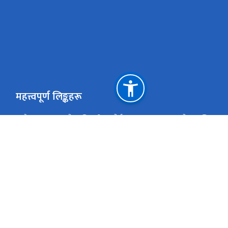
महत्त्वपूर्ण लिङ्कहरू
नेपाल सरकारको आधिकारिक पोर्टल
उद्योग, वाणिज्य तथा
प्रधानमन्त्री तथा मन्त्रिपरिषद्को कार्यालय
राष्ट्रिय प्राकृतिक
पुरेश्वर, काठमाडौं, नेपाल
info@ocr.gov.np / companyregitraroffice@gm