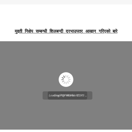
मुद्दती निक्षेप सम्बन्धी शिलबन्दी
दरभाउपत्र
आव्हान गरिएको
बारे
Loading PDF Worker CORS ...
Loading WEBGL 3D ...